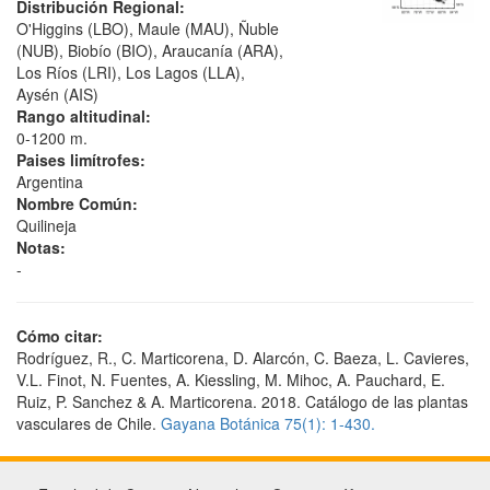
Distribución Regional:
O'Higgins (LBO), Maule (MAU), Ñuble
(NUB), Biobío (BIO), Araucanía (ARA),
Los Ríos (LRI), Los Lagos (LLA),
Aysén (AIS)
Rango altitudinal:
0-1200 m.
Paises limítrofes:
Argentina
Nombre Común:
Quilineja
Notas:
-
Cómo citar:
Rodríguez, R., C. Marticorena, D. Alarcón, C. Baeza, L. Cavieres,
V.L. Finot, N. Fuentes, A. Kiessling, M. Mihoc, A. Pauchard, E.
Ruiz, P. Sanchez & A. Marticorena. 2018. Catálogo de las plantas
vasculares de Chile.
Gayana Botánica 75(1): 1-430.