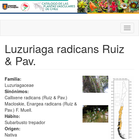
Pasar
al
contenido
principal
Toggl
naviga
Luzuriaga radicans Ruiz
& Pav.
Familia:
Luzuriagaceae
Sinónimos:
Callixene radicans (Ruiz & Pav.)
Macloskie, Enargea radicans (Ruiz &
Pav.) F. Muell.
Hábito:
Subarbusto trepador
Origen:
Nativa