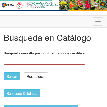
Pasar
al
contenido
principal
Toggl
naviga
Búsqueda en Catálogo
Búsqueda sencilla por nombre común o científico
Buscar
Restablecer
Búsqueda Detallada