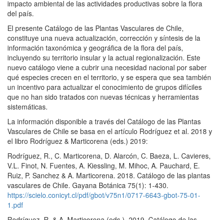
impacto ambiental de las actividades productivas sobre la flora
del país.
El presente Catálogo de las Plantas Vasculares de Chile,
constituye una nueva actualización, corrección y síntesis de la
información taxonómica y geográfica de la flora del país,
incluyendo su territorio insular y la actual regionalización. Este
nuevo catálogo viene a cubrir una necesidad nacional por saber
qué especies crecen en el territorio, y se espera que sea también
un incentivo para actualizar el conocimiento de grupos difíciles
que no han sido tratados con nuevas técnicas y herramientas
sistemáticas.
La información disponible a través del Catálogo de las Plantas
Vasculares de Chile se basa en el artículo Rodríguez et al. 2018 y
el libro Rodríguez & Marticorena (eds.) 2019:
Rodríguez, R., C. Marticorena, D. Alarcón, C. Baeza, L. Cavieres,
V.L. Finot, N. Fuentes, A. Kiessling, M. Mihoc, A. Pauchard, E.
Ruiz, P. Sanchez & A. Marticorena. 2018. Catálogo de las plantas
vasculares de Chile. Gayana Botánica 75(1): 1-430.
https://scielo.conicyt.cl/pdf/gbot/v75n1/0717-6643-gbot-75-01-
1.pdf
Rodríguez, R. & A. Marticorena (eds.). 2019. Catálogo de las