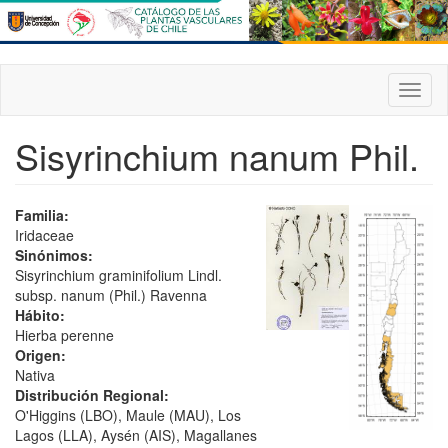
Pasar
al
contenido
principal
Toggl
naviga
Sisyrinchium nanum Phil.
Familia:
Iridaceae
Sinónimos:
Sisyrinchium graminifolium Lindl.
subsp. nanum (Phil.) Ravenna
Hábito:
Hierba perenne
Origen:
Nativa
Distribución Regional:
O'Higgins (LBO), Maule (MAU), Los
Lagos (LLA), Aysén (AIS), Magallanes