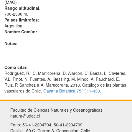
(MAG)
Rango altitudinal:
700-2300 m.
Paises limítrofes:
Argentina
Nombre Común:
-
Notas:
-
Cómo citar:
Rodríguez, R., C. Marticorena, D. Alarcón, C. Baeza, L. Cavieres,
V.L. Finot, N. Fuentes, A. Kiessling, M. Mihoc, A. Pauchard, E.
Ruiz, P. Sanchez & A. Marticorena. 2018. Catálogo de las plantas
vasculares de Chile.
Gayana Botánica 75(1): 1-430.
Facultad de Ciencias Naturales y Oceanográficas
natura@udec.cl
Fono: 56-41-2204704; 56-41-2204709
Casilla 160 C, Correo 3, Concepción, Chile