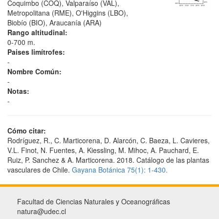
Coquimbo (COQ), Valparaíso (VAL),
Metropolitana (RME), O'Higgins (LBO),
Biobío (BIO), Araucanía (ARA)
Rango altitudinal:
0-700 m.
Paises limítrofes:
-
Nombre Común:
-
Notas:
-
Cómo citar:
Rodríguez, R., C. Marticorena, D. Alarcón, C. Baeza, L. Cavieres,
V.L. Finot, N. Fuentes, A. Kiessling, M. Mihoc, A. Pauchard, E.
Ruiz, P. Sanchez & A. Marticorena. 2018. Catálogo de las plantas
vasculares de Chile.
Gayana Botánica 75(1): 1-430.
Facultad de Ciencias Naturales y Oceanográficas
natura@udec.cl