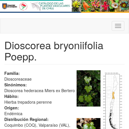
Pasar
al
contenido
principal
Toggl
naviga
Dioscorea bryoniifolia
Poepp.
Familia:
Dioscoreaceae
Sinónimos:
Dioscorea hederacea Miers ex Bertero
Hábito:
Hierba trepadora perenne
Origen:
Endémica
Distribución Regional:
Coquimbo (COQ), Valparaíso (VAL),