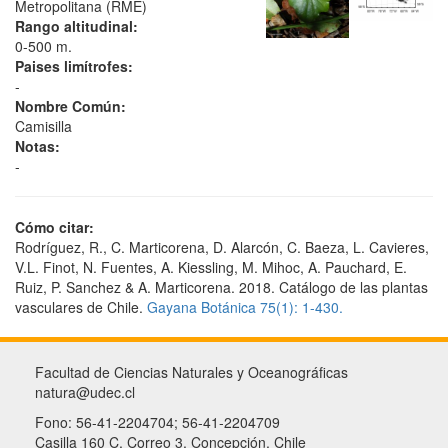
Metropolitana (RME)
Rango altitudinal:
0-500 m.
Paises limítrofes:
-
Nombre Común:
Camisilla
Notas:
-
Cómo citar:
Rodríguez, R., C. Marticorena, D. Alarcón, C. Baeza, L. Cavieres,
V.L. Finot, N. Fuentes, A. Kiessling, M. Mihoc, A. Pauchard, E.
Ruiz, P. Sanchez & A. Marticorena. 2018. Catálogo de las plantas
vasculares de Chile.
Gayana Botánica 75(1): 1-430.
Facultad de Ciencias Naturales y Oceanográficas
natura@udec.cl
Fono: 56-41-2204704; 56-41-2204709
Casilla 160 C, Correo 3, Concepción, Chile