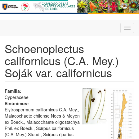
Pasar
al
contenido
principal
Toggl
naviga
Schoenoplectus
californicus (C.A. Mey.)
Soják var. californicus
Familia:
Cyperaceae
Sinónimos:
Elytrospermum californicus C.A. Mey.,
Malacochaete chilense Nees & Meyen
ex Boeck., Malacochaete oligostachya
Phil. ex Boeck., Scirpus californicus
(C.A. Mey.) Steud., Scirpus riparius