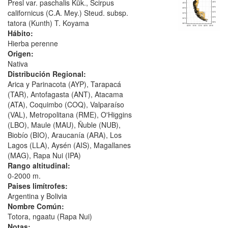
Presl var. paschalis Kük., Scirpus
californicus (C.A. Mey.) Steud. subsp.
tatora (Kunth) T. Koyama
Hábito:
Hierba perenne
Origen:
Nativa
Distribución Regional:
Arica y Parinacota (AYP), Tarapacá
(TAR), Antofagasta (ANT), Atacama
(ATA), Coquimbo (COQ), Valparaíso
(VAL), Metropolitana (RME), O'Higgins
(LBO), Maule (MAU), Ñuble (NUB),
Biobío (BIO), Araucanía (ARA), Los
Lagos (LLA), Aysén (AIS), Magallanes
(MAG), Rapa Nui (IPA)
Rango altitudinal:
0-2000 m.
Paises limítrofes:
Argentina y Bolivia
Nombre Común:
Totora, ngaatu (Rapa Nui)
Notas: