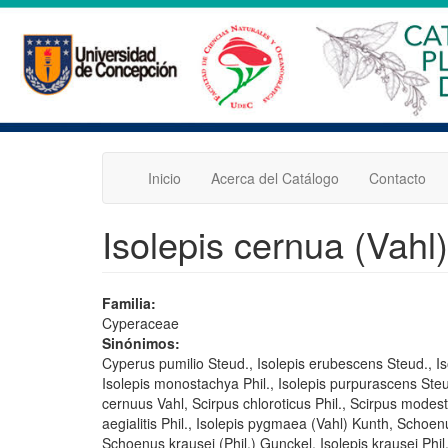
Pasar
al
contenido
principal
Inicio
Acerca del Catálogo
Contacto
Isolepis cernua (Vahl
Familia:
Cyperaceae
Sinónimos:
Cyperus pumilio Steud., Isolepis erubescens Steud., Iso
Isolepis monostachya Phil., Isolepis purpurascens Ste
cernuus Vahl, Scirpus chloroticus Phil., Scirpus modestus
aegialitis Phil., Isolepis pygmaea (Vahl) Kunth, Schoenus
Schoenus krausei (Phil.) Gunckel, Isolepis krausei Phil.