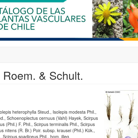
) Roem. & Schult.
lepis heterophylla Steud., Isolepis modesta Phil.,
ud., Schoenoplectus cernuus (Vahl) Hayek, Scirpus
 (Phil.) F. Phil., Scirpus terminalis Phil., Scirpus
 nitens (R. Br.) Poir. subsp. krausei (Phil.) Kük.,
, Scirpus spadiceus Phil., hom. illeg.