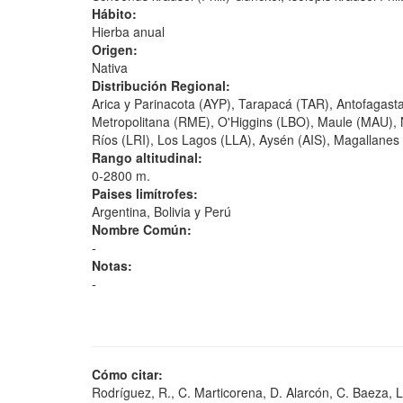
Hábito:
Hierba anual
Origen:
Nativa
Distribución Regional:
Arica y Parinacota (AYP), Tarapacá (TAR), Antofagas
Metropolitana (RME), O'Higgins (LBO), Maule (MAU), 
Ríos (LRI), Los Lagos (LLA), Aysén (AIS), Magallane
Rango altitudinal:
0-2800 m.
Paises limítrofes:
Argentina, Bolivia y Perú
Nombre Común:
-
Notas:
-
Cómo citar:
Rodríguez, R., C. Marticorena, D. Alarcón, C. Baeza, L