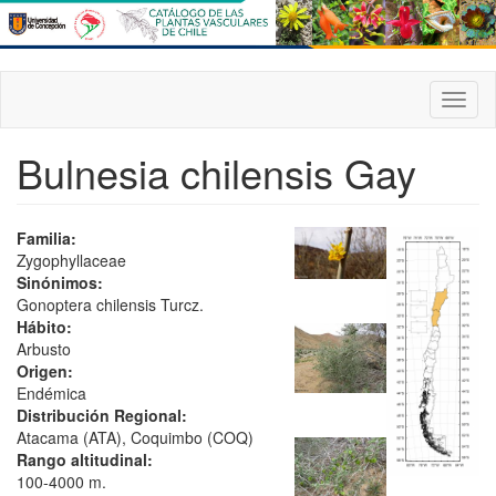
Pasar
al
contenido
principal
Toggl
naviga
Bulnesia chilensis Gay
Familia:
Zygophyllaceae
Sinónimos:
Gonoptera chilensis Turcz.
Hábito:
Arbusto
Origen:
Endémica
Distribución Regional:
Atacama (ATA), Coquimbo (COQ)
Rango altitudinal:
100-4000 m.