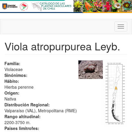
Pasar
al
contenido
principal
Toggl
naviga
Viola atropurpurea Leyb.
Familia:
Violaceae
Sinónimos:
Hábito:
Hierba perenne
Origen:
Nativa
Distribución Regional:
Valparaíso (VAL), Metropolitana (RME)
Rango altitudinal:
2200-3750 m.
Paises limítrofes: