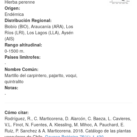
Hierba perenne
Origen:
Endémica
Distribución Regional:
Biobío (BIO), Araucanía (ARA), Los
Ríos (LRI), Los Lagos (LLA), Aysén
(AIS)
Rango altitudinal:
0-1500 m.
Paises limítrofes:
-
Nombre Común:
Martillo del carpintero, pajarito, voqui,
quintralito
Notas:
-
Cómo citar:
Rodríguez, R., C. Marticorena, D. Alarcón, C. Baeza, L. Cavieres,
V.L. Finot, N. Fuentes, A. Kiessling, M. Mihoc, A. Pauchard, E.
Ruiz, P. Sanchez & A. Marticorena. 2018. Catálogo de las plantas
vasculares de Chile.
Gayana Botánica 75(1): 1-430.