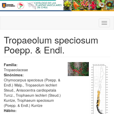
Pasar
al
contenido
principal
Toggl
naviga
Tropaeolum speciosum
Poepp. & Endl.
Familia:
Tropaeolaceae
Sinónimos:
Chymocarpus speciosus (Poepp. &
Endl.) Walp., Tropaeolum lechleri
Steud., Anisocentra cardiopetala
Turcz., Trophaeum lechleri (Steud.)
Kuntze, Trophaeum speciosum
(Poepp. & Endl.) Kuntze
Hábito: