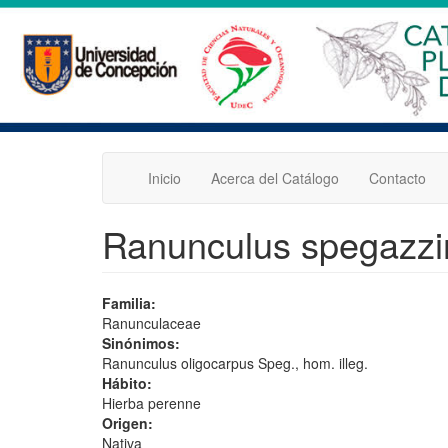
Pasar
al
contenido
principal
Inicio
Acerca del Catálogo
Contacto
Ranunculus spegazzin
Familia:
Ranunculaceae
Sinónimos:
Ranunculus oligocarpus Speg., hom. illeg.
Hábito:
Hierba perenne
Origen:
Nativa