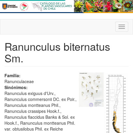
Pasar
al
contenido
principal
Toggl
naviga
Ranunculus biternatus
Sm.
Familia:
Ranunculaceae
Sinónimos:
Ranunculus exiguus d'Urv.,
Ranunculus commersonii DC. ex Poir.,
Ranunculus montteanus Phil.,
Ranunculus crassipes Hook.f.,
Ranunculus flaccidus Banks & Sol. ex
Hook.f., Ranunculus montteanus Phil.
var. obtusilobus Phil. ex Reiche