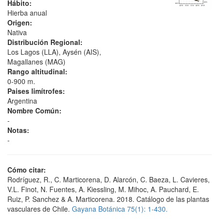
Hábito:
Hierba anual
Origen:
Nativa
Distribución Regional:
Los Lagos (LLA), Aysén (AIS),
Magallanes (MAG)
Rango altitudinal:
0-900 m.
Paises limítrofes:
Argentina
Nombre Común:
-
Notas:
-
Cómo citar:
Rodríguez, R., C. Marticorena, D. Alarcón, C. Baeza, L. Cavieres,
V.L. Finot, N. Fuentes, A. Kiessling, M. Mihoc, A. Pauchard, E.
Ruiz, P. Sanchez & A. Marticorena. 2018. Catálogo de las plantas
vasculares de Chile.
Gayana Botánica 75(1): 1-430.