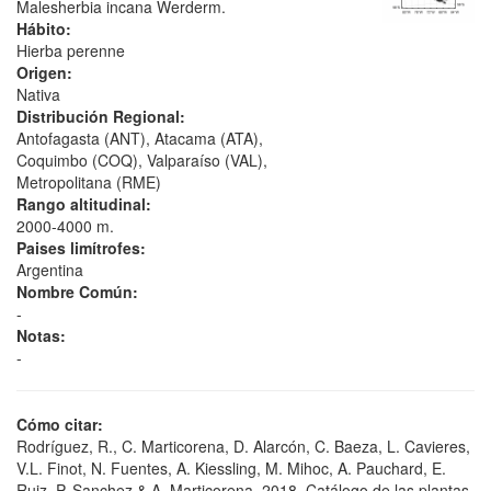
Malesherbia incana Werderm.
Hábito:
Hierba perenne
Origen:
Nativa
Distribución Regional:
Antofagasta (ANT), Atacama (ATA),
Coquimbo (COQ), Valparaíso (VAL),
Metropolitana (RME)
Rango altitudinal:
2000-4000 m.
Paises limítrofes:
Argentina
Nombre Común:
-
Notas:
-
Cómo citar:
Rodríguez, R., C. Marticorena, D. Alarcón, C. Baeza, L. Cavieres,
V.L. Finot, N. Fuentes, A. Kiessling, M. Mihoc, A. Pauchard, E.
Ruiz, P. Sanchez & A. Marticorena. 2018. Catálogo de las plantas