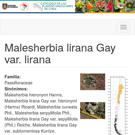
Pasar
al
contenido
principal
Toggl
naviga
Malesherbia lirana Gay
var. lirana
Familia:
Passifloraceae
Sinónimos:
Malesherbia hieronymi Harms,
Malesherbia lirana Gay var. hieronymi
(Harms) Ricardi, Malesherbia cuneata
Phil., Malesherbia serpyllifolia Phil.,
Malesherbia lirana Gay var. sepyllifolia
(Phil.) Reiche, Malesherbia lirana Gay
var. subtomentosa Kuntze,