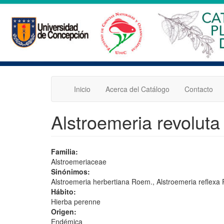
Pasar
al
contenido
principal
Inicio
Acerca del Catálogo
Contacto
Alstroemeria revoluta
Familia:
Alstroemeriaceae
Sinónimos:
Alstroemeria herbertiana Roem., Alstroemeria reflexa 
Hábito:
Hierba perenne
Origen:
Endémica