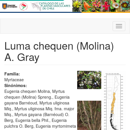
Pasar
al
contenido
principal
Toggl
naviga
Luma chequen (Molina)
A. Gray
Familia:
Myrtaceae
Sinónimos:
Eugenia chequen Molina, Myrtus
chequen (Molina) Spreng., Eugenia
gayana Barnéoud, Myrtus uliginosa
Miq., Myrtus uliginosa Miq. fma. major
Miq., Myrtus gayana (Barnéoud) O.
Berg, Eugenia bella Phil., Eugenia
pulchra O. Berg, Eugenia myrtomimeta