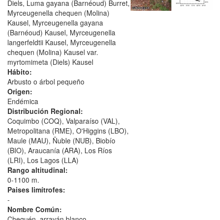
Diels, Luma gayana (Barnéoud) Burret,
Myrceugenella chequen (Molina)
Kausel, Myrceugenella gayana
(Barnéoud) Kausel, Myrceugenella
langerfeldtii Kausel, Myrceugenella
chequen (Molina) Kausel var.
myrtomimeta (Diels) Kausel
Hábito:
Arbusto o árbol pequeño
Origen:
Endémica
Distribución Regional:
Coquimbo (COQ), Valparaíso (VAL),
Metropolitana (RME), O'Higgins (LBO),
Maule (MAU), Ñuble (NUB), Biobío
(BIO), Araucanía (ARA), Los Ríos
(LRI), Los Lagos (LLA)
Rango altitudinal:
0-1100 m.
Paises limítrofes:
-
Nombre Común:
Chequén, arrayán blanco