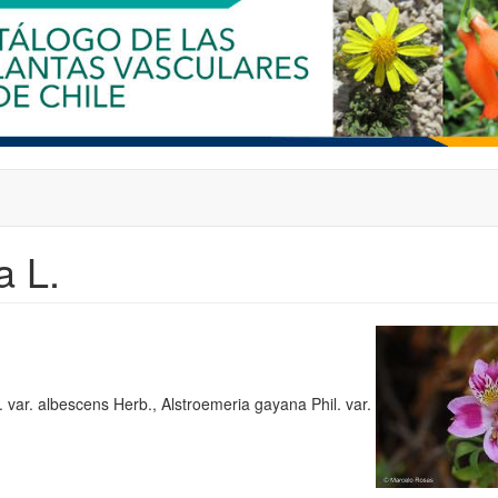
a L.
 var. albescens Herb., Alstroemeria gayana Phil. var.