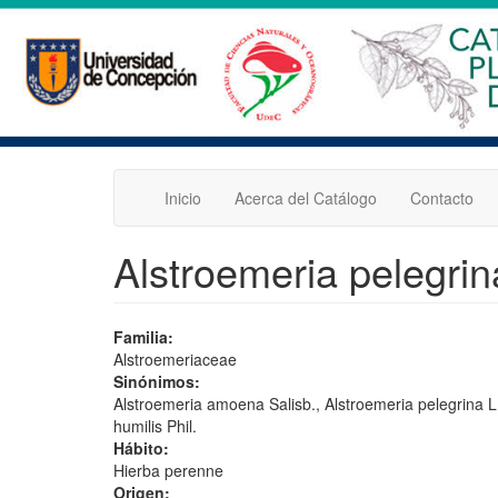
Pasar
al
contenido
principal
Inicio
Acerca del Catálogo
Contacto
Alstroemeria pelegrin
Familia:
Alstroemeriaceae
Sinónimos:
Alstroemeria amoena Salisb., Alstroemeria pelegrina L.
humilis Phil.
Hábito:
Hierba perenne
Origen: