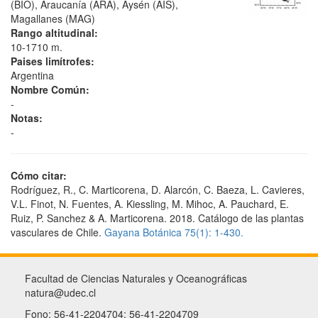
(BIO), Araucanía (ARA), Aysén (AIS),
Magallanes (MAG)
Rango altitudinal:
10-1710 m.
Paises limítrofes:
Argentina
Nombre Común:
-
Notas:
-
Cómo citar:
Rodríguez, R., C. Marticorena, D. Alarcón, C. Baeza, L. Cavieres,
V.L. Finot, N. Fuentes, A. Kiessling, M. Mihoc, A. Pauchard, E.
Ruiz, P. Sanchez & A. Marticorena. 2018. Catálogo de las plantas
vasculares de Chile.
Gayana Botánica 75(1): 1-430.
Facultad de Ciencias Naturales y Oceanográficas
natura@udec.cl
Fono: 56-41-2204704; 56-41-2204709