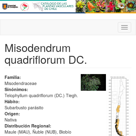
Pasar
al
contenido
principal
Toggl
naviga
Misodendrum
quadriflorum DC.
Familia:
Misodendraceae
Sinónimos:
Telophyllum quadriflorum (DC.) Tiegh.
Hábito:
Subarbusto parásito
Origen:
Nativa
Distribución Regional:
Maule (MAU), Ñuble (NUB), Biobío