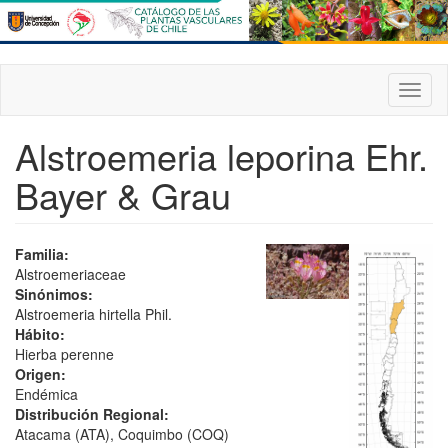
Pasar
al
contenido
principal
Toggl
naviga
Alstroemeria leporina Ehr.
Bayer & Grau
Familia:
Alstroemeriaceae
Sinónimos:
Alstroemeria hirtella Phil.
Hábito:
Hierba perenne
Origen:
Endémica
Distribución Regional:
Atacama (ATA), Coquimbo (COQ)