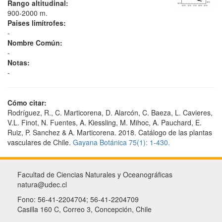
Rango altitudinal:
900-2000 m.
Paises limítrofes:
-
Nombre Común:
-
Notas:
-
Cómo citar:
Rodríguez, R., C. Marticorena, D. Alarcón, C. Baeza, L. Cavieres,
V.L. Finot, N. Fuentes, A. Kiessling, M. Mihoc, A. Pauchard, E.
Ruiz, P. Sanchez & A. Marticorena. 2018. Catálogo de las plantas
vasculares de Chile.
Gayana Botánica 75(1): 1-430.
Facultad de Ciencias Naturales y Oceanográficas
natura@udec.cl
Fono: 56-41-2204704; 56-41-2204709
Casilla 160 C, Correo 3, Concepción, Chile