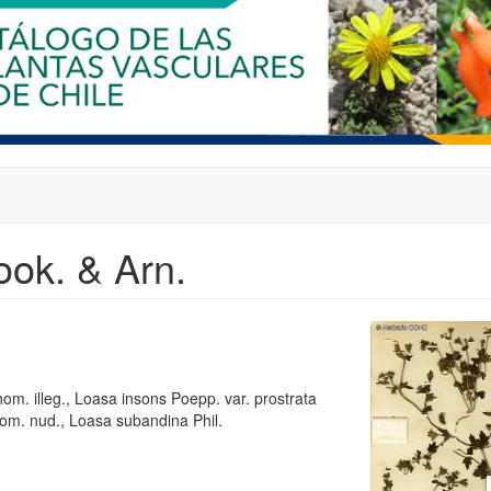
ook. & Arn.
om. illeg., Loasa insons Poepp. var. prostrata
nom. nud., Loasa subandina Phil.