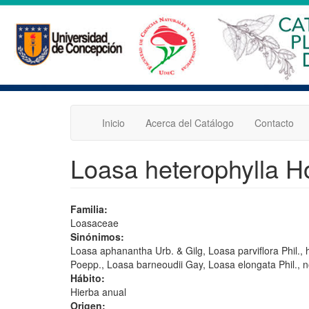
Pasar
al
contenido
principal
Inicio
Acerca del Catálogo
Contacto
Loasa heterophylla H
Familia:
Loasaceae
Sinónimos:
Loasa aphanantha Urb. & Gilg, Loasa parviflora Phil., h
Poepp., Loasa barneoudii Gay, Loasa elongata Phil., 
Hábito:
Hierba anual
Origen: