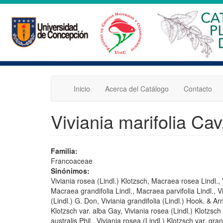
Pasar
al
contenido
principal
Inicio
Acerca del Catálogo
Contacto
Viviania marifolia Cav
Familia:
Francoaceae
Sinónimos:
Viviania rosea (Lindl.) Klotzsch, Macraea rosea Lindl., V
Macraea grandifolia Lindl., Macraea parvifolia Lindl., Vi
(Lindl.) G. Don, Viviania grandifolia (Lindl.) Hook. & A
Klotzsch var. alba Gay, Viviania rosea (Lindl.) Klotzsch
australis Phil., Viviania rosea (Lindl.) Klotzsch var. gran