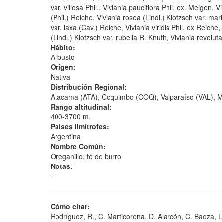
var. villosa Phil., Viviania pauciflora Phil. ex. Meigen, 
(Phil.) Reiche, Viviania rosea (Lindl.) Klotzsch var. mar
var. laxa (Cav.) Reiche, Viviania viridis Phil. ex Reich
(Lindl.) Klotzsch var. rubella R. Knuth, Viviania revolut
Hábito:
Arbusto
Origen:
Nativa
Distribución Regional:
Atacama (ATA), Coquimbo (COQ), Valparaíso (VAL), M
Rango altitudinal:
400-3700 m.
Paises limítrofes:
Argentina
Nombre Común:
Oreganillo, té de burro
Notas:
-
Cómo citar:
Rodríguez, R., C. Marticorena, D. Alarcón, C. Baeza, L