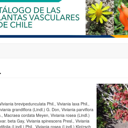
.
iviania brevipedunculata Phil., Viviania laxa Phil.,
viania grandiflora (Lindl.) G. Don, Viviania parviflora
rn., Macraea cordata Meyen, Viviania rosea (Lindl.)
 var. beta Gay, Viviania spinescens Presl., Viviania
difolia (Lindl.) Phil., Viviania rosea (Lindl.) Klotzsch