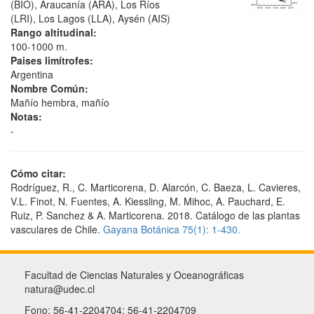
(BIO), Araucanía (ARA), Los Ríos
(LRI), Los Lagos (LLA), Aysén (AIS)
Rango altitudinal:
100-1000 m.
Paises limítrofes:
Argentina
Nombre Común:
Mañío hembra, mañío
Notas:
-
Cómo citar:
Rodríguez, R., C. Marticorena, D. Alarcón, C. Baeza, L. Cavieres,
V.L. Finot, N. Fuentes, A. Kiessling, M. Mihoc, A. Pauchard, E.
Ruiz, P. Sanchez & A. Marticorena. 2018. Catálogo de las plantas
vasculares de Chile.
Gayana Botánica 75(1): 1-430.
Facultad de Ciencias Naturales y Oceanográficas
natura@udec.cl
Fono: 56-41-2204704; 56-41-2204709