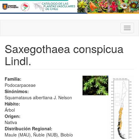
Pasar
al
contenido
principal
Toggl
naviga
Saxegothaea conspicua
Lindl.
Familia:
Podocarpaceae
Sinónimos:
Squamataxus albertiana J. Nelson
Hábito:
Árbol
Origen:
Nativa
Distribución Regional:
Maule (MAU), Ñuble (NUB), Biobío