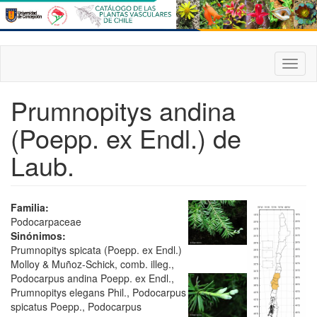
Pasar
al
contenido
principal
Toggl
naviga
Prumnopitys andina
(Poepp. ex Endl.) de
Laub.
Familia:
Podocarpaceae
Sinónimos:
Prumnopitys spicata (Poepp. ex Endl.)
Molloy & Muñoz-Schick, comb. illeg.,
Podocarpus andina Poepp. ex Endl.,
Prumnopitys elegans Phil., Podocarpus
spicatus Poepp., Podocarpus