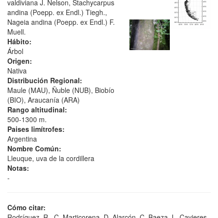
valdiviana J. Nelson, Stachycarpus
andina (Poepp. ex Endl.) Tiegh.,
Nageia andina (Poepp. ex Endl.) F.
Muell.
Hábito:
Árbol
Origen:
Nativa
Distribución Regional:
Maule (MAU), Ñuble (NUB), Biobío
(BIO), Araucanía (ARA)
Rango altitudinal:
500-1300 m.
Paises limítrofes:
Argentina
Nombre Común:
Lleuque, uva de la cordillera
Notas:
-
Cómo citar:
Rodríguez, R., C. Marticorena, D. Alarcón, C. Baeza, L. Cavieres,