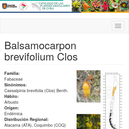
Pasar
al
contenido
principal
Toggl
naviga
Balsamocarpon
brevifolium Clos
Familia:
Fabaceae
Sinónimos:
Caesalpinia brevifolia (Clos) Benth.
Hábito:
Arbusto
Origen:
Endémica
Distribución Regional:
Atacama (ATA), Coquimbo (COQ)