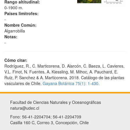
Rango altitudinal:
0-1900 m.
Paises limítrofes:
-
Nombre Común:
Algarrobilla
Notas:
-
Cómo citar:
Rodríguez, R., C. Marticorena, D. Alarcón, C. Baeza, L. Cavieres,
V.L. Finot, N. Fuentes, A. Kiessling, M. Mihoc, A. Pauchard, E.
Ruiz, P. Sanchez & A. Marticorena. 2018. Catálogo de las plantas
vasculares de Chile.
Gayana Botánica 75(1): 1-430.
Facultad de Ciencias Naturales y Oceanográficas
natura@udec.cl
Fono: 56-41-2204704; 56-41-2204709
Casilla 160 C, Correo 3, Concepción, Chile