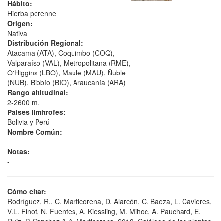
Hábito:
Hierba perenne
Origen:
Nativa
Distribución Regional:
Atacama (ATA), Coquimbo (COQ),
Valparaíso (VAL), Metropolitana (RME),
O'Higgins (LBO), Maule (MAU), Ñuble
(NUB), Biobío (BIO), Araucanía (ARA)
Rango altitudinal:
2-2600 m.
Paises limítrofes:
Bolivia y Perú
Nombre Común:
-
Notas:
-
Cómo citar:
Rodríguez, R., C. Marticorena, D. Alarcón, C. Baeza, L. Cavieres,
V.L. Finot, N. Fuentes, A. Kiessling, M. Mihoc, A. Pauchard, E.
Ruiz, P. Sanchez & A. Marticorena. 2018. Catálogo de las plantas