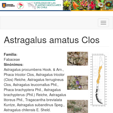
Pasar
al
contenido
principal
Toggl
naviga
Astragalus amatus Clos
Familia:
Fabaceae
Sinónimos:
Astragalus procumbens Hook. & Arn.,
Phaca tricolor Clos, Astragalus tricolor
(Clos) Reiche, Astragalus ferrugineus
Clos, Astragalus leucomallus Phil.,
Phaca brachyptera Phil., Astragalus
brachypterus (Phil.) Reiche, Astragalus
litoreus Phil., Tragacantha brevialata
Kuntze, Astragalus subandinus Speg.,
Astragalus chilensis E. Sheld.