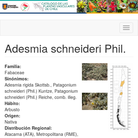
Pasar
al
contenido
principal
Toggl
naviga
Adesmia schneideri Phil.
Familia:
Fabaceae
Sinónimos:
Adesmia rigida Skottsb., Patagonium
schneideri (Phil.) Kuntze, Patagonium
schneideri (Phil.) Reiche, comb. illeg.
Hábito:
Arbusto
Origen:
Nativa
Distribución Regional:
Atacama (ATA), Metropolitana (RME),