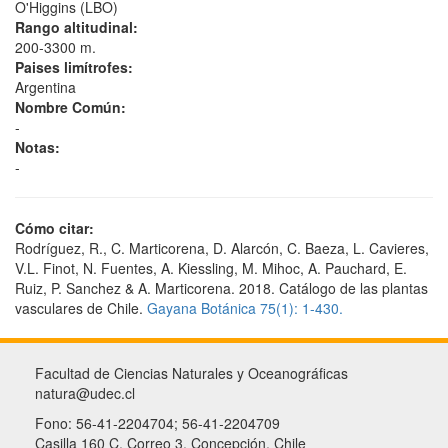
O'Higgins (LBO)
Rango altitudinal:
200-3300 m.
Paises limítrofes:
Argentina
Nombre Común:
-
Notas:
-
Cómo citar:
Rodríguez, R., C. Marticorena, D. Alarcón, C. Baeza, L. Cavieres,
V.L. Finot, N. Fuentes, A. Kiessling, M. Mihoc, A. Pauchard, E.
Ruiz, P. Sanchez & A. Marticorena. 2018. Catálogo de las plantas
vasculares de Chile.
Gayana Botánica 75(1): 1-430.
Facultad de Ciencias Naturales y Oceanográficas
natura@udec.cl
Fono: 56-41-2204704; 56-41-2204709
Casilla 160 C, Correo 3, Concepción, Chile