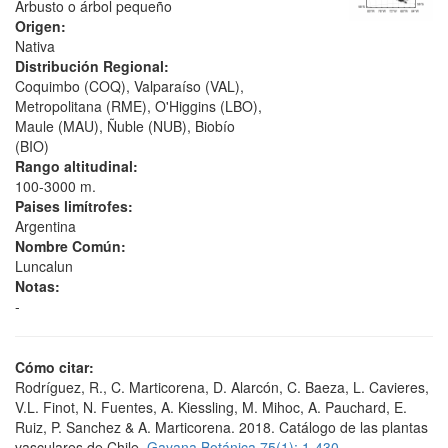
Arbusto o árbol pequeño
Origen:
Nativa
Distribución Regional:
Coquimbo (COQ), Valparaíso (VAL),
Metropolitana (RME), O'Higgins (LBO),
Maule (MAU), Ñuble (NUB), Biobío
(BIO)
Rango altitudinal:
100-3000 m.
Paises limítrofes:
Argentina
Nombre Común:
Luncalun
Notas:
-
Cómo citar:
Rodríguez, R., C. Marticorena, D. Alarcón, C. Baeza, L. Cavieres,
V.L. Finot, N. Fuentes, A. Kiessling, M. Mihoc, A. Pauchard, E.
Ruiz, P. Sanchez & A. Marticorena. 2018. Catálogo de las plantas
vasculares de Chile.
Gayana Botánica 75(1): 1-430.