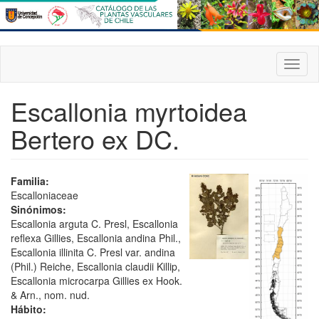
Pasar
al
contenido
principal
Toggl
naviga
Escallonia myrtoidea
Bertero ex DC.
Familia:
Escalloniaceae
Sinónimos:
Escallonia arguta C. Presl, Escallonia
reflexa Gillies, Escallonia andina Phil.,
Escallonia illinita C. Presl var. andina
(Phil.) Reiche, Escallonia claudii Killip,
Escallonia microcarpa Gillies ex Hook.
& Arn., nom. nud.
Hábito: