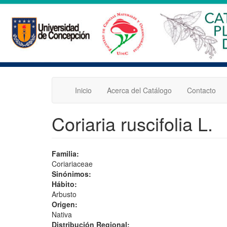
Pasar
al
contenido
principal
Inicio
Acerca del Catálogo
Contacto
Coriaria ruscifolia L.
Familia:
Coriariaceae
Sinónimos:
Hábito:
Arbusto
Origen:
Nativa
Distribución Regional: