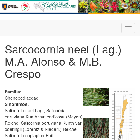
Pasar
al
contenido
principal
Toggl
naviga
Sarcocornia neei (Lag.)
M.A. Alonso & M.B.
Crespo
Familia:
Chenopodiaceae
Sinónimos:
Salicornia neei Lag., Salicornia
peruviana Kunth var. corticosa (Meyen)
Reiche, Salicornia peruviana Kunth var.
doeringii (Lorentz & Niederl.) Reiche,
Salicornia copiapina Phil.