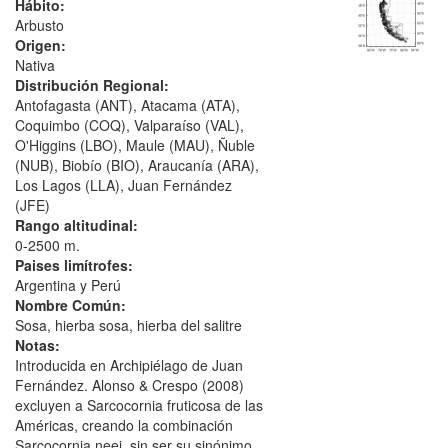
Hábito:
Arbusto
Origen:
Nativa
Distribución Regional:
Antofagasta (ANT), Atacama (ATA),
Coquimbo (COQ), Valparaíso (VAL),
O'Higgins (LBO), Maule (MAU), Ñuble
(NUB), Biobío (BIO), Araucanía (ARA),
Los Lagos (LLA), Juan Fernández
(JFE)
Rango altitudinal:
0-2500 m.
Paises limítrofes:
Argentina y Perú
Nombre Común:
Sosa, hierba sosa, hierba del salitre
Notas:
Introducida en Archipiélago de Juan
Fernández. Alonso & Crespo (2008)
excluyen a Sarcocornia fruticosa de las
Américas, creando la combinación
Sarcocornia neei, sin ser su sinónimo