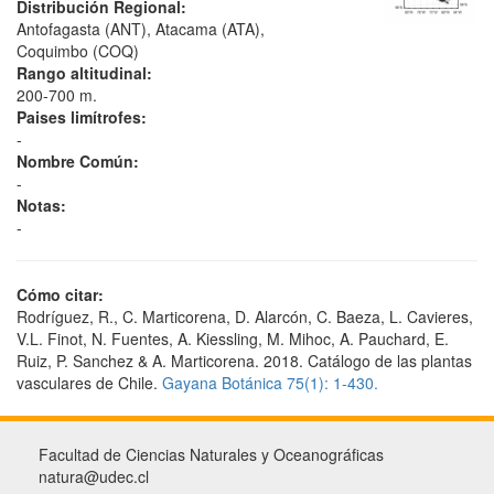
Distribución Regional:
Antofagasta (ANT), Atacama (ATA),
Coquimbo (COQ)
Rango altitudinal:
200-700 m.
Paises limítrofes:
-
Nombre Común:
-
Notas:
-
Cómo citar:
Rodríguez, R., C. Marticorena, D. Alarcón, C. Baeza, L. Cavieres,
V.L. Finot, N. Fuentes, A. Kiessling, M. Mihoc, A. Pauchard, E.
Ruiz, P. Sanchez & A. Marticorena. 2018. Catálogo de las plantas
vasculares de Chile.
Gayana Botánica 75(1): 1-430.
Facultad de Ciencias Naturales y Oceanográficas
natura@udec.cl