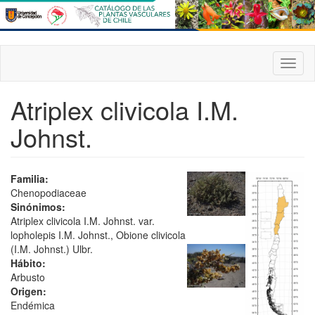
Pasar
al
contenido
principal
Toggl
naviga
Atriplex clivicola I.M.
Johnst.
Familia:
Chenopodiaceae
Sinónimos:
Atriplex clivicola I.M. Johnst. var.
lopholepis I.M. Johnst., Obione clivicola
(I.M. Johnst.) Ulbr.
Hábito:
Arbusto
Origen:
Endémica