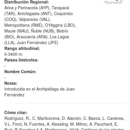
Distribución Regional:
Arica y Parinacota (AYP), Tarapacá
(TAR), Antofagasta (ANT), Coquimbo
(COQ), Valparaíso (VAL),
Metropolitana (RME), O'Higgins (LBO),
Maule (MAU), Ñuble (NUB), Biobío
(BIO), Araucanía (ARA), Los Lagos
(LLA), Juan Fernández (JFE)
Rango altitudinal:
0-3400 m.
Paises limítrofes:
-
Nombre Común:
-
Notas:
Introducida en el Archipiélago de Juan
Fernández
Cómo citar:
Rodríguez, R., C. Marticorena, D. Alarcón, C. Baeza, L. Cavieres,
V.L. Finot, N. Fuentes, A. Kiessling, M. Mihoc, A. Pauchard, E.
Ruiz, P. Sanchez & A. Marticorena. 2018. Catálogo de las plantas