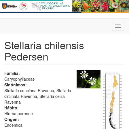
Pasar
al
contenido
principal
Toggl
naviga
Stellaria chilensis
Pedersen
Familia:
Caryophyllaceae
Sinónimos:
Stellaria concinna Ravenna, Stellaria
circinata Ravenna, Stellaria celsa
Ravenna
Hábito:
Hierba perenne
Origen:
Endémica