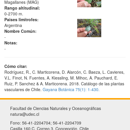
Magallanes (MAG)
Rango altitudinal:
0-2700 m.
Paises limítrofes:
Argentina
Nombre Común:
-
Notas:
-
Cómo citar:
Rodríguez, R., C. Marticorena, D. Alarcón, C. Baeza, L. Cavieres,
V.L. Finot, N. Fuentes, A. Kiessling, M. Mihoc, A. Pauchard, E.
Ruiz, P. Sanchez & A. Marticorena. 2018. Catálogo de las plantas
vasculares de Chile.
Gayana Botánica 75(1): 1-430.
Facultad de Ciencias Naturales y Oceanográficas
natura@udec.cl
Fono: 56-41-2204704; 56-41-2204709
Casilla 160 C, Correo 3, Concepción, Chile