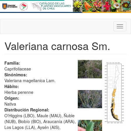
Pasar
al
contenido
principal
Toggl
naviga
Valeriana carnosa Sm.
Familia:
Caprifoliaceae
Sinónimos:
Valeriana magellanica Lam.
Hábito:
Hierba perenne
Origen:
Nativa
Distribución Regional:
O'Higgins (LBO), Maule (MAU), Ñuble
(NUB), Biobío (BIO), Araucanía (ARA),
Los Lagos (LLA), Aysén (AIS),