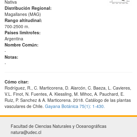
Nativa
Distribución Regional:
Magallanes (MAG)
Rango altitudinal:
700-2500 m.
Paises limítrofes:
Argentina
Nombre Común:
-
Notas:
-
Cómo citar:
Rodríguez, R., C. Marticorena, D. Alarcón, C. Baeza, L. Cavieres,
V.L. Finot, N. Fuentes, A. Kiessling, M. Mihoc, A. Pauchard, E.
Ruiz, P. Sanchez & A. Marticorena. 2018. Catálogo de las plantas
vasculares de Chile.
Gayana Botánica 75(1): 1-430.
Facultad de Ciencias Naturales y Oceanográficas
natura@udec.cl