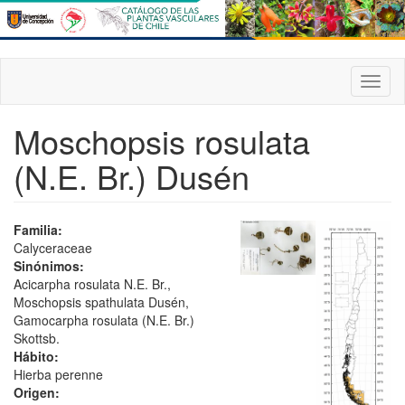
Pasar
al
contenido
principal
Toggl
naviga
Moschopsis rosulata
(N.E. Br.) Dusén
Familia:
Calyceraceae
Sinónimos:
Acicarpha rosulata N.E. Br.,
Moschopsis spathulata Dusén,
Gamocarpha rosulata (N.E. Br.)
Skottsb.
Hábito:
Hierba perenne
Origen: