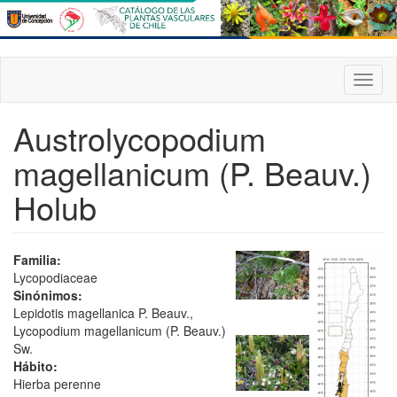
Pasar
al
contenido
principal
Toggl
naviga
Austrolycopodium
magellanicum (P. Beauv.)
Holub
Familia:
Lycopodiaceae
Sinónimos:
Lepidotis magellanica P. Beauv.,
Lycopodium magellanicum (P. Beauv.)
Sw.
Hábito:
Hierba perenne