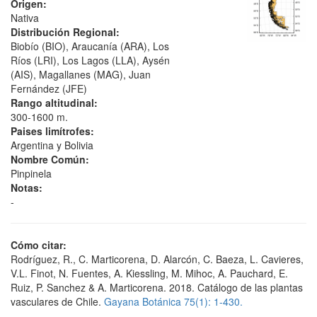
Origen:
Nativa
Distribución Regional:
Biobío (BIO), Araucanía (ARA), Los
Ríos (LRI), Los Lagos (LLA), Aysén
(AIS), Magallanes (MAG), Juan
Fernández (JFE)
Rango altitudinal:
300-1600 m.
Paises limítrofes:
Argentina y Bolivia
Nombre Común:
Pinpinela
Notas:
-
Cómo citar:
Rodríguez, R., C. Marticorena, D. Alarcón, C. Baeza, L. Cavieres,
V.L. Finot, N. Fuentes, A. Kiessling, M. Mihoc, A. Pauchard, E.
Ruiz, P. Sanchez & A. Marticorena. 2018. Catálogo de las plantas
vasculares de Chile.
Gayana Botánica 75(1): 1-430.