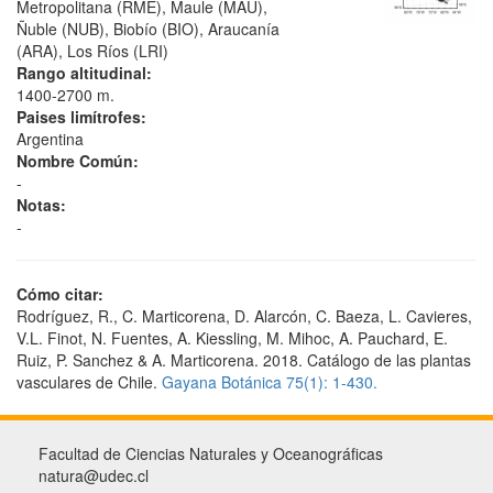
Metropolitana (RME), Maule (MAU),
Ñuble (NUB), Biobío (BIO), Araucanía
(ARA), Los Ríos (LRI)
Rango altitudinal:
1400-2700 m.
Paises limítrofes:
Argentina
Nombre Común:
-
Notas:
-
Cómo citar:
Rodríguez, R., C. Marticorena, D. Alarcón, C. Baeza, L. Cavieres,
V.L. Finot, N. Fuentes, A. Kiessling, M. Mihoc, A. Pauchard, E.
Ruiz, P. Sanchez & A. Marticorena. 2018. Catálogo de las plantas
vasculares de Chile.
Gayana Botánica 75(1): 1-430.
Facultad de Ciencias Naturales y Oceanográficas
natura@udec.cl