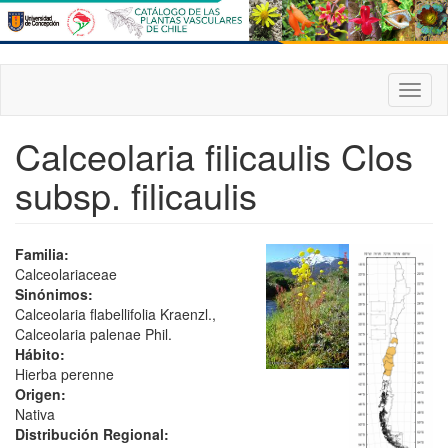
Pasar
al
contenido
principal
Toggl
naviga
Calceolaria filicaulis Clos
subsp. filicaulis
Familia:
Calceolariaceae
Sinónimos:
Calceolaria flabellifolia Kraenzl.,
Calceolaria palenae Phil.
Hábito:
Hierba perenne
Origen:
Nativa
Distribución Regional: