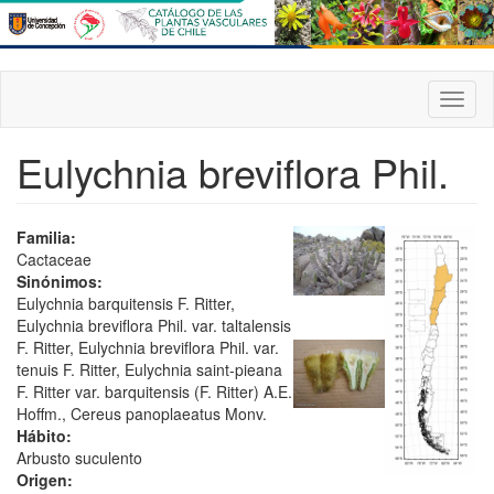
Pasar
al
contenido
principal
Toggl
naviga
Eulychnia breviflora Phil.
Familia:
Cactaceae
Sinónimos:
Eulychnia barquitensis F. Ritter,
Eulychnia breviflora Phil. var. taltalensis
F. Ritter, Eulychnia breviflora Phil. var.
tenuis F. Ritter, Eulychnia saint-pieana
F. Ritter var. barquitensis (F. Ritter) A.E.
Hoffm., Cereus panoplaeatus Monv.
Hábito:
Arbusto suculento
Origen: