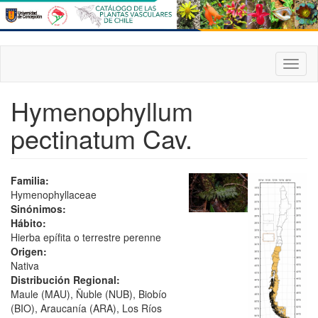
Pasar
al
contenido
principal
Toggl
naviga
Hymenophyllum
pectinatum Cav.
Familia:
Hymenophyllaceae
Sinónimos:
Hábito:
Hierba epífita o terrestre perenne
Origen:
Nativa
Distribución Regional:
Maule (MAU), Ñuble (NUB), Biobío
(BIO), Araucanía (ARA), Los Ríos