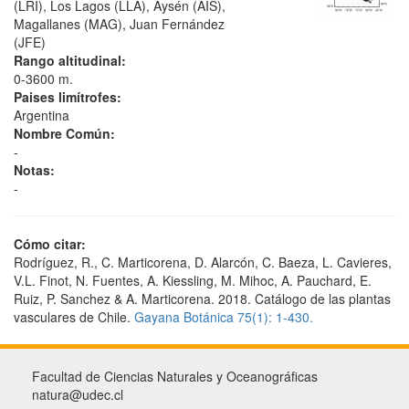
(LRI), Los Lagos (LLA), Aysén (AIS),
Magallanes (MAG), Juan Fernández
(JFE)
Rango altitudinal:
0-3600 m.
Paises limítrofes:
Argentina
Nombre Común:
-
Notas:
-
Cómo citar:
Rodríguez, R., C. Marticorena, D. Alarcón, C. Baeza, L. Cavieres,
V.L. Finot, N. Fuentes, A. Kiessling, M. Mihoc, A. Pauchard, E.
Ruiz, P. Sanchez & A. Marticorena. 2018. Catálogo de las plantas
vasculares de Chile.
Gayana Botánica 75(1): 1-430.
Facultad de Ciencias Naturales y Oceanográficas
natura@udec.cl