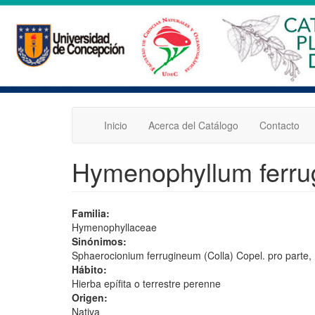
Pasar
al
contenido
principal
Inicio
Acerca del Catálogo
Contacto
Hymenophyllum ferru
Familia:
Hymenophyllaceae
Sinónimos:
Sphaerocionium ferrugineum (Colla) Copel. pro parte
Hábito:
Hierba epífita o terrestre perenne
Origen:
Nativa