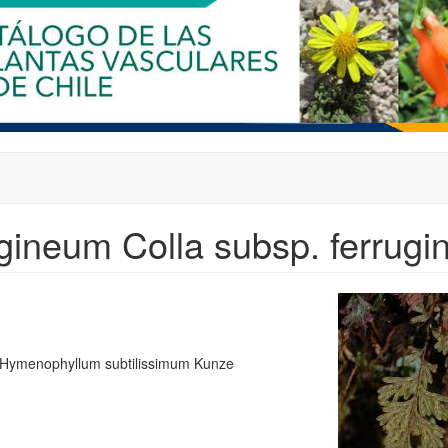
gineum Colla subsp. ferrug
, Hymenophyllum subtilissimum Kunze