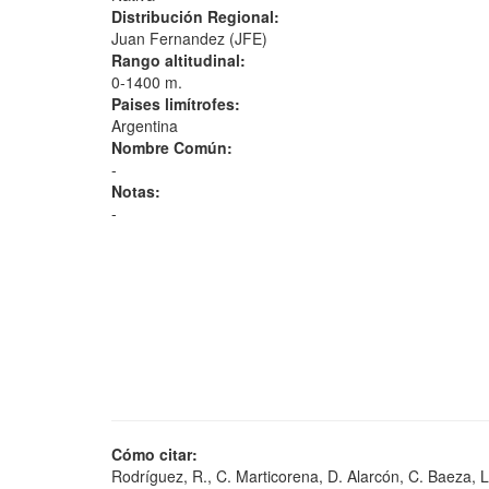
Distribución Regional:
Juan Fernandez (JFE)
Rango altitudinal:
0-1400 m.
Paises limítrofes:
Argentina
Nombre Común:
-
Notas:
-
Cómo citar:
Rodríguez, R., C. Marticorena, D. Alarcón, C. Baeza, L