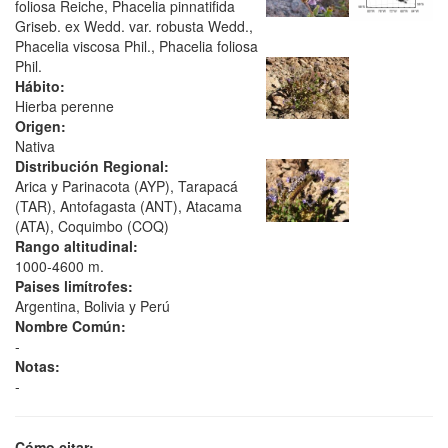
foliosa Reiche, Phacelia pinnatifida
Griseb. ex Wedd. var. robusta Wedd.,
Phacelia viscosa Phil., Phacelia foliosa
Phil.
Hábito:
Hierba perenne
Origen:
Nativa
Distribución Regional:
Arica y Parinacota (AYP), Tarapacá
(TAR), Antofagasta (ANT), Atacama
(ATA), Coquimbo (COQ)
Rango altitudinal:
1000-4600 m.
Paises limítrofes:
Argentina, Bolivia y Perú
Nombre Común:
-
Notas:
-
Cómo citar: