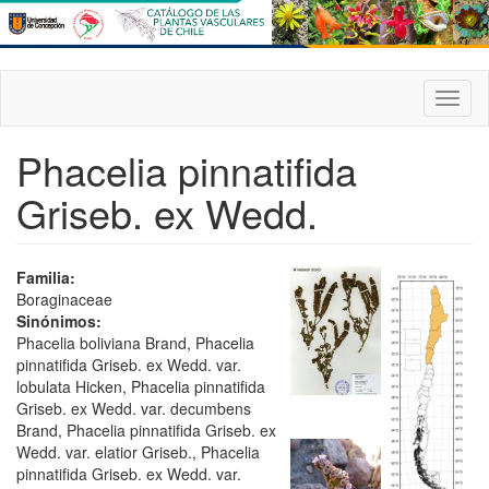
Pasar
al
contenido
principal
Toggl
naviga
Phacelia pinnatifida
Griseb. ex Wedd.
Familia:
Boraginaceae
Sinónimos:
Phacelia boliviana Brand, Phacelia
pinnatifida Griseb. ex Wedd. var.
lobulata Hicken, Phacelia pinnatifida
Griseb. ex Wedd. var. decumbens
Brand, Phacelia pinnatifida Griseb. ex
Wedd. var. elatior Griseb., Phacelia
pinnatifida Griseb. ex Wedd. var.