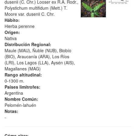
dusenii (C. Chr.) Looser ex R.A. Rodr.,
Polystichum multifidum (Mett.) T.
Moore var. dusenii C. Chr.
Hábito:
Hierba perenne
Origen:
Nativa
Distribución Regional:
Maule (MAU), Ñuble (NUB), Biobío
(BIO), Araucanía (ARA), Los Ríos
(LRI), Los Lagos (LLA), Aysén (AIS),
Magallanes (MAG)
Rango altitudinal:
0-1300 m.
Paises limítrofes:
Argentina
Nombre Común:
Pelomén-lahuén
Notas:
-
Cómo citar: