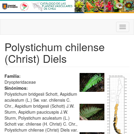
Pasar
al
contenido
principal
Toggl
naviga
Polystichum chilense
(Christ) Diels
Familia:
Dryopteridaceae
Sinónimos:
Polystichum bridgesii Schott, Aspidium
aculeatum (L.) Sw. var. chilensis C.
Chr., Aspidium bridgesii (Schott) J.W.
Sturm, Aspidium paucicuspis J.W.
Sturm, Polystichum aculeatum (L.)
Schott var. chilense (H. Christ) C. Chr.,
Polystichum chilense (Christ) Diels var.