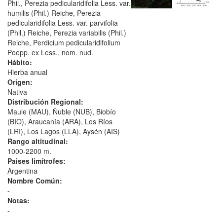
Phil., Perezia pedicularidifolia Less. var.
humilis (Phil.) Reiche, Perezia
pedicularidifolia Less. var. parvifolia
(Phil.) Reiche, Perezia variabilis (Phil.)
Reiche, Perdicium pedicularidifolium
Poepp. ex Less., nom. nud.
Hábito:
Hierba anual
Origen:
Nativa
Distribución Regional:
Maule (MAU), Ñuble (NUB), Biobío
(BIO), Araucanía (ARA), Los Ríos
(LRI), Los Lagos (LLA), Aysén (AIS)
Rango altitudinal:
1000-2200 m.
Paises limítrofes:
Argentina
Nombre Común:
-
Notas:
-