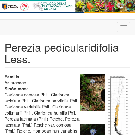
Pasar
al
contenido
principal
Toggl
naviga
Perezia pedicularidifolia
Less.
Familia:
Asteraceae
Sinónimos:
Clarionea comosa Phil., Clarionea
laciniata Phil., Clarionea parvifolia Phil.,
Clarionea variabilis Phil., Clarionea
volkmanii Phil., Clarionea humilis Phil.,
Perezia laciniata (Phil.) Reiche, Perezia
laciniata (Phil.) Reiche var. comosa
(Phil.) Reiche, Homoeanthus variabilis