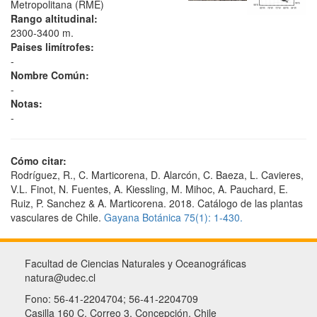
Metropolitana (RME)
Rango altitudinal:
2300-3400 m.
Paises limítrofes:
-
Nombre Común:
-
Notas:
-
Cómo citar:
Rodríguez, R., C. Marticorena, D. Alarcón, C. Baeza, L. Cavieres,
V.L. Finot, N. Fuentes, A. Kiessling, M. Mihoc, A. Pauchard, E.
Ruiz, P. Sanchez & A. Marticorena. 2018. Catálogo de las plantas
vasculares de Chile.
Gayana Botánica 75(1): 1-430.
Facultad de Ciencias Naturales y Oceanográficas
natura@udec.cl
Fono: 56-41-2204704; 56-41-2204709
Casilla 160 C, Correo 3, Concepción, Chile