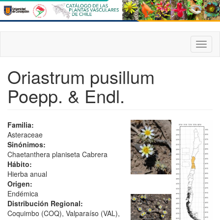
Pasar
al
contenido
principal
Toggl
naviga
Oriastrum pusillum
Poepp. & Endl.
Familia:
Asteraceae
Sinónimos:
Chaetanthera planiseta Cabrera
Hábito:
Hierba anual
Origen:
Endémica
Distribución Regional:
Coquimbo (COQ), Valparaíso (VAL),