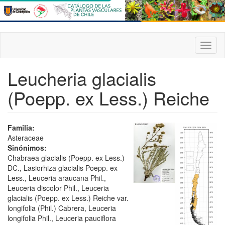
Pasar
al
contenido
principal
Toggl
naviga
Leucheria glacialis
(Poepp. ex Less.) Reiche
Familia:
Asteraceae
Sinónimos:
Chabraea glacialis (Poepp. ex Less.)
DC., Lasiorhiza glacialis Poepp. ex
Less., Leuceria araucana Phil.,
Leuceria discolor Phil., Leuceria
glacialis (Poepp. ex Less.) Reiche var.
longifolia (Phil.) Cabrera, Leuceria
longifolia Phil., Leuceria pauciflora