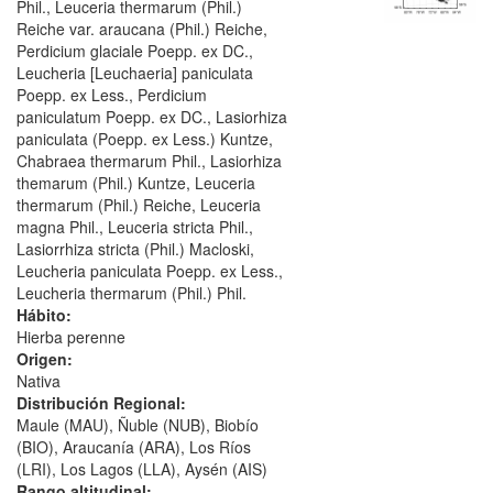
Phil., Leuceria thermarum (Phil.)
Reiche var. araucana (Phil.) Reiche,
Perdicium glaciale Poepp. ex DC.,
Leucheria [Leuchaeria] paniculata
Poepp. ex Less., Perdicium
paniculatum Poepp. ex DC., Lasiorhiza
paniculata (Poepp. ex Less.) Kuntze,
Chabraea thermarum Phil., Lasiorhiza
themarum (Phil.) Kuntze, Leuceria
thermarum (Phil.) Reiche, Leuceria
magna Phil., Leuceria stricta Phil.,
Lasiorrhiza stricta (Phil.) Macloski,
Leucheria paniculata Poepp. ex Less.,
Leucheria thermarum (Phil.) Phil.
Hábito:
Hierba perenne
Origen:
Nativa
Distribución Regional:
Maule (MAU), Ñuble (NUB), Biobío
(BIO), Araucanía (ARA), Los Ríos
(LRI), Los Lagos (LLA), Aysén (AIS)
Rango altitudinal: