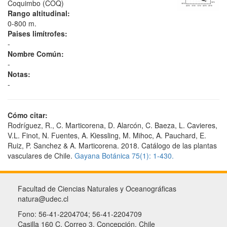
Coquimbo (COQ)
Rango altitudinal:
0-800 m.
Paises limítrofes:
-
Nombre Común:
-
Notas:
-
Cómo citar:
Rodríguez, R., C. Marticorena, D. Alarcón, C. Baeza, L. Cavieres,
V.L. Finot, N. Fuentes, A. Kiessling, M. Mihoc, A. Pauchard, E.
Ruiz, P. Sanchez & A. Marticorena. 2018. Catálogo de las plantas
vasculares de Chile.
Gayana Botánica 75(1): 1-430.
Facultad de Ciencias Naturales y Oceanográficas
natura@udec.cl
Fono: 56-41-2204704; 56-41-2204709
Casilla 160 C, Correo 3, Concepción, Chile