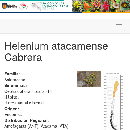
Pasar
al
contenido
principal
Toggl
naviga
Helenium atacamense
Cabrera
Familia:
Asteraceae
Sinónimos:
Cephalophora litoralis Phil.
Hábito:
Hierba anual o bienal
Origen:
Endémica
Distribución Regional:
Antofagasta (ANT), Atacama (ATA),