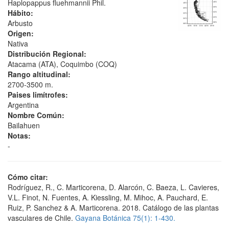
Haplopappus fluehmannii Phil.
Hábito:
Arbusto
Origen:
Nativa
Distribución Regional:
Atacama (ATA), Coquimbo (COQ)
Rango altitudinal:
2700-3500 m.
Paises limítrofes:
Argentina
Nombre Común:
Bailahuen
Notas:
-
Cómo citar:
Rodríguez, R., C. Marticorena, D. Alarcón, C. Baeza, L. Cavieres,
V.L. Finot, N. Fuentes, A. Kiessling, M. Mihoc, A. Pauchard, E.
Ruiz, P. Sanchez & A. Marticorena. 2018. Catálogo de las plantas
vasculares de Chile.
Gayana Botánica 75(1): 1-430.