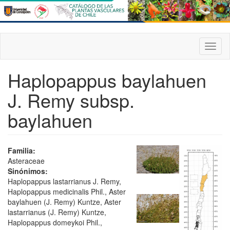
Pasar
al
contenido
principal
Toggl
naviga
Haplopappus baylahuen
J. Remy subsp.
baylahuen
Familia:
Asteraceae
Sinónimos:
Haplopappus lastarrianus J. Remy,
Haplopappus medicinalis Phil., Aster
baylahuen (J. Remy) Kuntze, Aster
lastarrianus (J. Remy) Kuntze,
Haplopappus domeykoi Phil.,