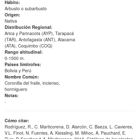
Hábito:
Arbusto o subarbusto
Origen:
Nativa
Distribución Regional:
Arica y Parinacota (AYP), Tarapacá
(TAR), Antofagasta (ANT), Atacama
(ATA), Coquimbo (COQ)
Rango altitudinal:
0-1500 m.
Paises limítrofes:
Bolivia y Perú
Nombre Común:
Coronilla del fraile, incienso,
hormiguero
Notas:
-
Cómo citar:
Rodríguez, R., C. Marticorena, D. Alarcón, C. Baeza, L. Cavieres,
V.L. Finot, N. Fuentes, A. Kiessling, M. Mihoc, A. Pauchard, E.
Ruiz, P. Sanchez & A. Marticorena. 2018. Catálogo de las plantas