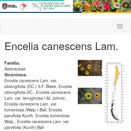
Pasar
al
contenido
principal
Toggl
naviga
Encelia canescens Lam.
Familia:
Asteraceae
Sinónimos:
Encelia canescens Lam. var.
oblongifolia (DC.) S.F. Blake, Encelia
oblongifolia DC., Encelia canescens
Lam. var. lanuginosa I.M. Johnst.,
Encelia canescens Lam. var.
tomentosa (Walp.) Ball, Encelia
parvifolia Kunth, Encelia tomentosa
Walp., Encelia canescens Lam. var.
parvifolia (Kunth) Ball