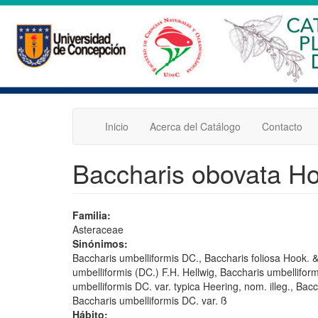
Pasar
al
contenido
principal
Inicio
Acerca del Catálogo
Contacto
Baccharis obovata Ho
Familia:
Asteraceae
Sinónimos:
Baccharis umbelliformis DC., Baccharis foliosa Hook. 
umbelliformis (DC.) F.H. Hellwig, Baccharis umbelliform
umbelliformis DC. var. typica Heering, nom. illeg., Bac
Baccharis umbelliformis DC. var. ß
Hábito: