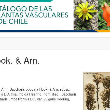
ok. & Arn.
& Arn., Baccharis obovata Hook. & Arn. subsp.
is DC. fma. frigida Heering, nom. illeg., Baccharis
charis umbelliformis DC. var. vulgaris Heering,