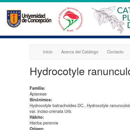
Pasar
al
contenido
principal
Inicio
Acerca del Catálogo
Contacto
Hydrocotyle ranunculo
Familia:
Apiaceae
Sinónimos:
Hydrocotyle batrachoides DC., Hydrocotyle ranunculoid
var. inciso-crenata Urb.
Hábito:
Hierba perenne
Origen: