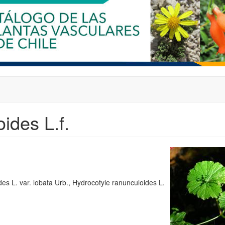
ides L.f.
es L. var. lobata Urb., Hydrocotyle ranunculoides L.