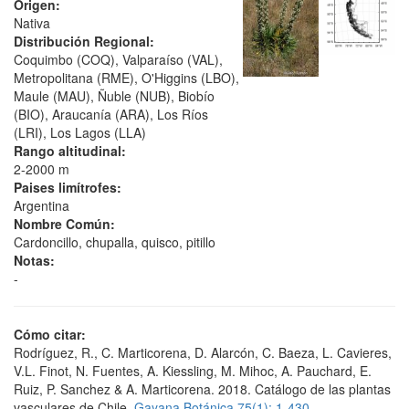
Origen:
Nativa
Distribución Regional:
Coquimbo (COQ), Valparaíso (VAL),
Metropolitana (RME), O'Higgins (LBO),
Maule (MAU), Ñuble (NUB), Biobío
(BIO), Araucanía (ARA), Los Ríos
(LRI), Los Lagos (LLA)
Rango altitudinal:
2-2000 m
Paises limítrofes:
Argentina
Nombre Común:
Cardoncillo, chupalla, quisco, pitillo
Notas:
-
Cómo citar:
Rodríguez, R., C. Marticorena, D. Alarcón, C. Baeza, L. Cavieres,
V.L. Finot, N. Fuentes, A. Kiessling, M. Mihoc, A. Pauchard, E.
Ruiz, P. Sanchez & A. Marticorena. 2018. Catálogo de las plantas
vasculares de Chile.
Gayana Botánica 75(1): 1-430.