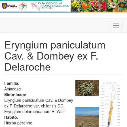
Pasar
al
contenido
principal
Toggl
naviga
Eryngium paniculatum
Cav. & Dombey ex F.
Delaroche
Familia:
Apiaceae
Sinónimos:
Eryngium paniculatum Cav. & Dombey
ex F. Delaroche var. chilensis DC.,
Eryngium delarocheanum H. Wolff
Hábito:
Hierba perenne