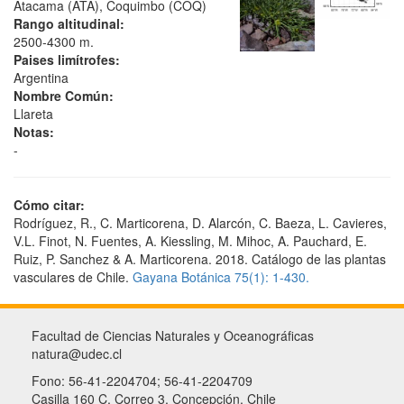
Atacama (ATA), Coquimbo (COQ)
Rango altitudinal:
2500-4300 m.
Paises limítrofes:
Argentina
Nombre Común:
Llareta
Notas:
-
Cómo citar:
Rodríguez, R., C. Marticorena, D. Alarcón, C. Baeza, L. Cavieres,
V.L. Finot, N. Fuentes, A. Kiessling, M. Mihoc, A. Pauchard, E.
Ruiz, P. Sanchez & A. Marticorena. 2018. Catálogo de las plantas
vasculares de Chile.
Gayana Botánica 75(1): 1-430.
Facultad de Ciencias Naturales y Oceanográficas
natura@udec.cl
Fono: 56-41-2204704; 56-41-2204709
Casilla 160 C, Correo 3, Concepción, Chile