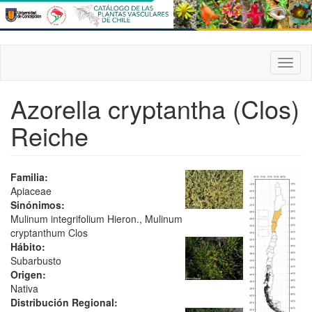
Pasar
al
contenido
principal
Toggl
naviga
Azorella cryptantha (Clos)
Reiche
Familia:
Apiaceae
Sinónimos:
Mulinum integrifolium Hieron., Mulinum
cryptanthum Clos
Hábito:
Subarbusto
Origen:
Nativa
Distribución Regional: